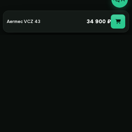
34 900 ₽
Aermec VCZ 43
not-
hot
Климатическое оборудование для
дома, офиса и бизнеса. Поставка,
монтаж и сервис под ключ.
+7(495)157-44-00
info@not-hot.online
Пн-Сб 08:00-18:00
Заказать звонок