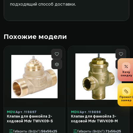
подходящий способ доставки.
Похожие модели
Хочу
скидку
Проект
замер
MDV
Арт. 119897
MDV
Арт. 119896
Клапан для фанкойла 2-
Клапан для фанкойла 3-
ходовой Mdv TWVK09-S
ходовой Mdv TWVK09-M
Габариты (ВxШxГ)
56x56x25
Габариты (ВxШxГ)
71x56x25