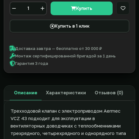
Купить
В закл
Количество
Купить в 1 клик
Доставка завтра — бесплатно от 30 000 ₽
Монтаж сертифицированной бригадой за 1 день
Гарантия 3 года
Описание
Характеристики
Отзывов (0)
Трехходовой клапан с электроприводом Aermec
VCZ 43 подходит для эксплуатации в
вентиляторных доводчиках с теплообменниками
трехрядного, четырехрядного и однорядного типа