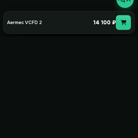
14 100 ₽
Aermec VCFD 2
not-
hot
Климатическое оборудование для
дома, офиса и бизнеса. Поставка,
монтаж и сервис под ключ.
+7(495)157-44-00
info@not-hot.online
Пн-Сб 08:00-18:00
Заказать звонок