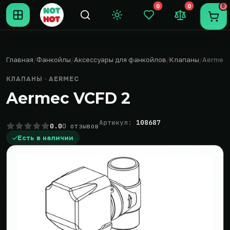
0
0
0
Темная тема
Закладки (0)
Сравнение (0
Пере
Главная
Фанкойлы
Аксессуары для фанкойлов
Клапаны
Aermec
КЛАПАНЫ · AERMEC
Aermec VCFD 2
Артикул:
108687
0.0
0 отзывов
Есть в наличии