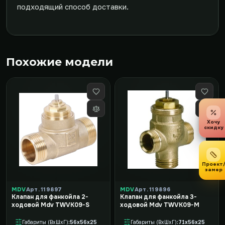
подходящий способ доставки.
Похожие модели
Хочу
скидку
Проект
замер
MDV
Арт. 119897
MDV
Арт. 119896
Клапан для фанкойла 2-
Клапан для фанкойла 3-
ходовой Mdv TWVK09-S
ходовой Mdv TWVK09-M
Габариты (ВxШxГ)
56x56x25
Габариты (ВxШxГ)
71x56x25