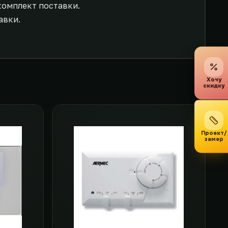
комплект поставки.
авки.
Хочу
скидку
Проект/
замер