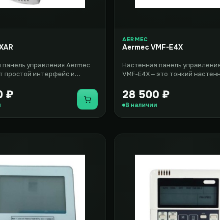
AERMEC
PXAR
Aermec VMF-E4X
 панель управления Aermec
Настенная панель управлени
 простой интерфейс и
VMF-E4X— это тонкий настенн
быстро осуществлять регули..
сенсорным дисплеем, который
0 ₽
28 500 ₽
Купить
и
В наличии