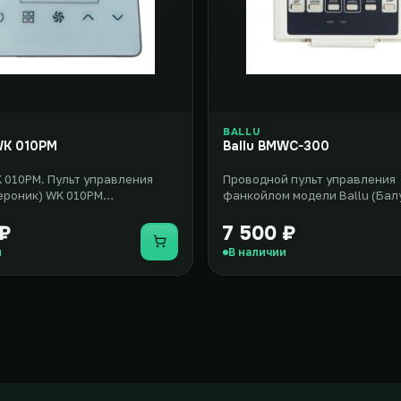
BALLU
WK 010PM
Ballu BMWC-300
K 010PM. Пульт управления
Проводной пульт управления
Аероник) WK 010PM
фанкойлом модели Ballu (Бал
ен в настенном исполнении и
300 может быть совместим с 
рядом..
 ₽
7 500 ₽
Купить
и
В наличии