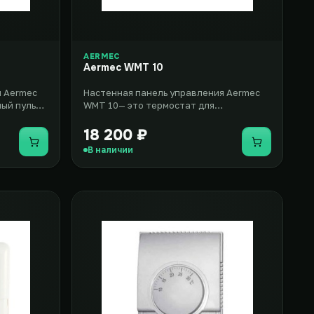
AERMEC
Aermec WMT 10
я Aermec
Настенная панель управления Aermec
ый пульт с
WMT 10— это термостат для
..
регулировки работы вентиляторных
доводч..
18 200 ₽
Купить
Купить
В наличии