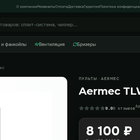
О компании
Реквизиты
Оплата
Доставка
Гарантия
Политика конфиденциа
 и фанкойлы
Вентиляция
Бризеры
ec
ПУЛЬТЫ · AERMEC
Aermec TL
А
0.0
0 отзывов
8 100 ₽