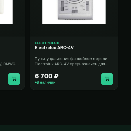
ELECTROLUX
Electrolux ARC-4V
Пульт управления фанкойлом модели
у) BMWC-
Electrolux ARC-4V предназначен для
целым
регулирования трех скоростей, а..
6 700 ₽
Купить
Купить
В наличии