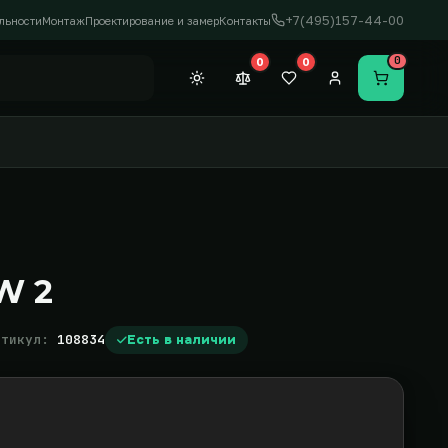
+7(495)157-44-00
льности
Монтаж
Проектирование и замер
Контакты
0
0
0
Темная тема
Сравнение (0)
Закладки (0)
Личный кабинет
Перейти в
W 2
ртикул:
108834
Есть в наличии