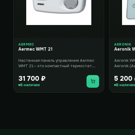
AERMEC
AERONIK
Aermec WMT 21
Aeronik 
Настенная панель управления Aermec
Aeronik W
WMT 21— это компактный термостат
Aeronik (
электронного типа, который отлич..
представл
о..
31 700 ₽
5 200
Купить
В наличии
В наличи