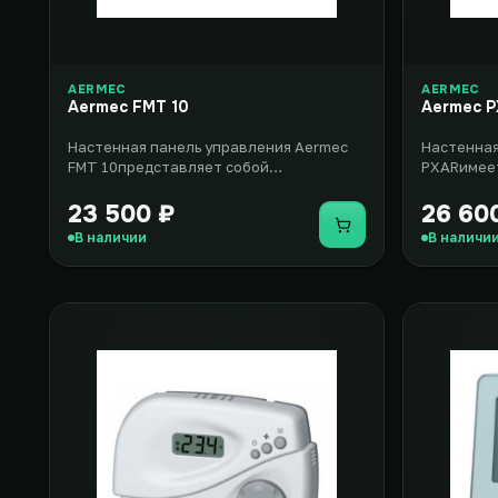
AERMEC
AERMEC
Aermec FMT 10
Aermec 
Настенная панель управления Aermec
Настенная
FMT 10представляет собой
PXARимеет
электромеханический термостат,
позволит 
который п..
23 500 ₽
26 60
Купить
В наличии
В наличи