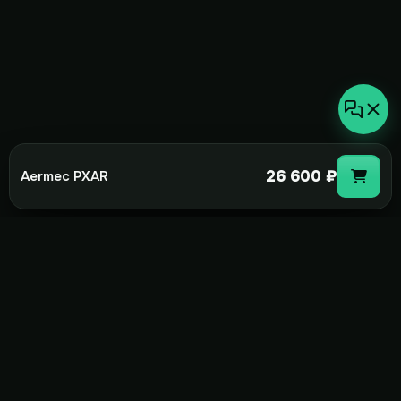
26 600 ₽
Aermec PXAR
not-
hot
Климатическое оборудование для
дома, офиса и бизнеса. Поставка,
монтаж и сервис под ключ.
+7(495)157-44-00