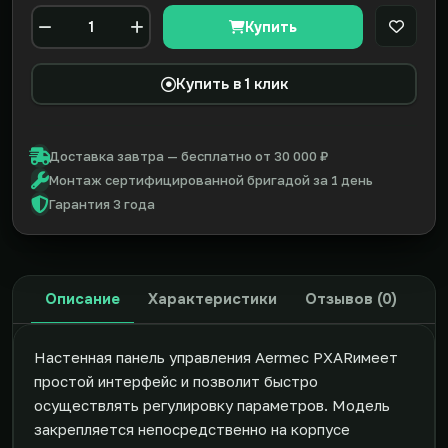
Купить
В закл
Количество
Купить в 1 клик
Доставка завтра — бесплатно от 30 000 ₽
Монтаж сертифицированной бригадой за 1 день
Гарантия 3 года
Описание
Характеристики
Отзывов (0)
Настенная панель управления Aermec PXARимеет
простой интерфейс и позволит быстро
осуществлять регулировку параметров. Модель
закрепляется непосредственно на корпусе